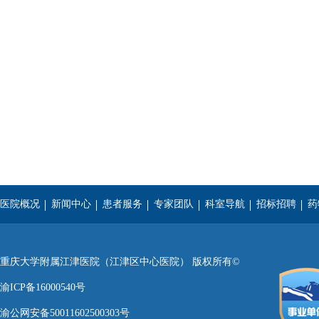
医院概况
新闻中心
患者服务
专家团队
科室导航
招标招聘
药
重庆医科大学
西南医科大学
遵义医学院
重庆大学附属江津医院（江津区中心医院） 版权所有©
渝ICP备16000540号
渝公网安备50011602500303号