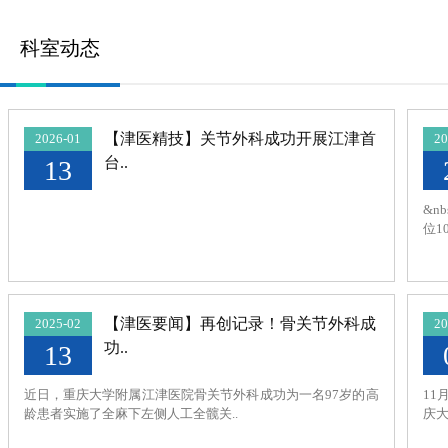
科室动态
【津医精技】关节外科成功开展江津首
2026-01
20
台..
13
&n
位1
【津医要闻】再创记录！骨关节外科成
2025-02
20
功..
13
近日，重庆大学附属江津医院骨关节外科成功为一名97岁的高
11
龄患者实施了全麻下左侧人工全髋关..
庆大