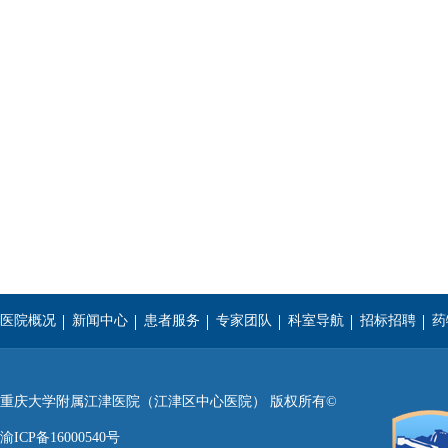
医院概况
新闻中心
患者服务
专家团队
科室导航
招标招聘
药
重庆医科大学
西南医科大学
遵义医学院
重庆大学附属江津医院（江津区中心医院） 版权所有©
渝ICP备16000540号