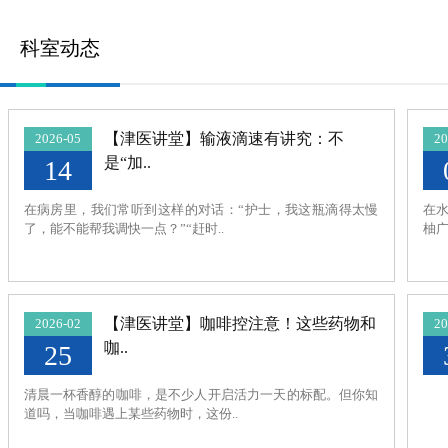
科室动态
【津医讲堂】输液滴速有讲究：不
2026-05
20
是“加..
14
在病房里，我们常听到这样的对话：“护士，我这瓶滴得太慢
在
了，能不能帮我调快一点？”“赶时..
柚广
【津医讲堂】咖啡控注意！这些药物和
2026-02
20
咖..
25
清晨一杯香醇的咖啡，是不少人开启活力一天的标配。但你知
道吗，当咖啡遇上某些药物时，这份..