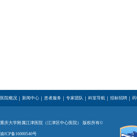
医院概况
新闻中心
患者服务
专家团队
科室导航
招标招聘
药
重庆医科大学
西南医科大学
遵义医学院
重庆大学附属江津医院（江津区中心医院） 版权所有©
渝ICP备16000540号