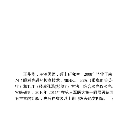
王曼华，主治医师，硕士研究生，
2008
年毕业于南
习了眼科先进的检查技术，如
HRT
、
FFA
（眼底血管荧
疗）和
TTT
（经瞳孔温热治疗）方法、综合验光仪验光
实验研究。
2010年-2011
年在第三军医大第一附属医院
有丰富的经验，先后在省级以上期刊发表论文四篇。工