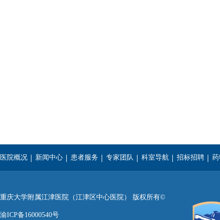
医院概况
新闻中心
患者服务
专家团队
科室导航
招标招聘
药
重庆医科大学
西南医科大学
遵义医学院
重庆大学附属江津医院（江津区中心医院） 版权所有©
渝ICP备16000540号