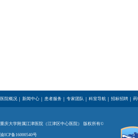
医院概况
新闻中心
患者服务
专家团队
科室导航
招标招聘
药
重庆医科大学
西南医科大学
遵义医学院
重庆大学附属江津医院（江津区中心医院） 版权所有©
渝ICP备16000540号