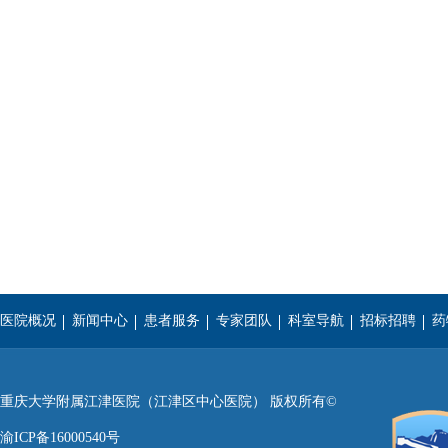
医院概况
新闻中心
患者服务
专家团队
科室导航
招标招聘
药
重庆医科大学
西南医科大学
遵义医学院
重庆大学附属江津医院（江津区中心医院） 版权所有©
渝ICP备16000540号