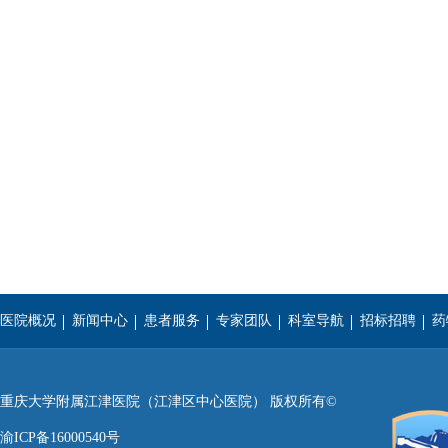
医院概况
新闻中心
患者服务
专家团队
科室导航
招标招聘
药
重庆医科大学
西南医科大学
遵义医学院
重庆大学附属江津医院（江津区中心医院） 版权所有©
渝ICP备16000540号