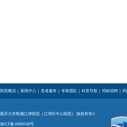
医院概况
新闻中心
患者服务
专家团队
科室导航
招标招聘
药
重庆医科大学
西南医科大学
遵义医学院
重庆大学附属江津医院（江津区中心医院） 版权所有©
渝ICP备16000540号