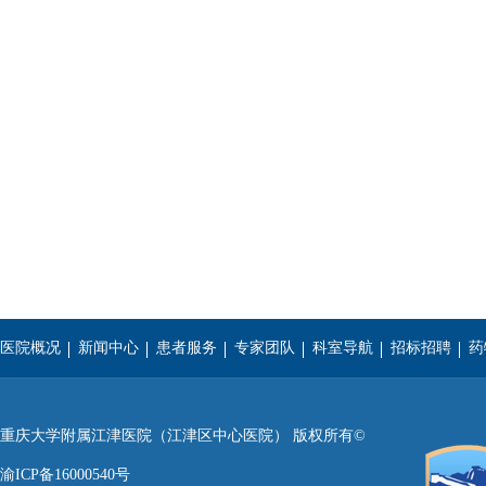
医院概况
新闻中心
患者服务
专家团队
科室导航
招标招聘
药
重庆医科大学
西南医科大学
遵义医学院
重庆大学附属江津医院（江津区中心医院） 版权所有©
渝ICP备16000540号